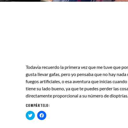
Todavía recuerdo la primera vez que me tuve que poner
gusta llevar gafas, pero yo pensaba que no hay nada
fuegos artificiales, o esa aventura que inicias cuando
tiene su lado bueno, ya que te puedes perder las cos
directamente proporcional a su número de dioptrías
COMPÁRTELO:
H
H
a
a
z
z
c
c