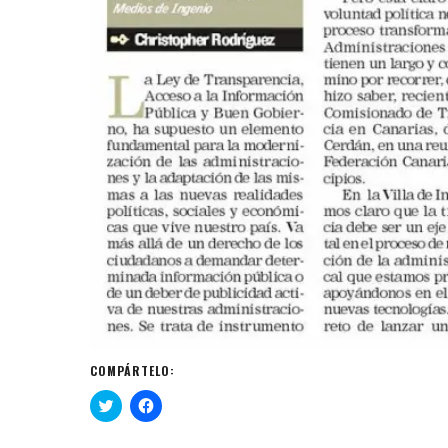
COMPÁRTELO:
H
H
a
a
z
z
c
c